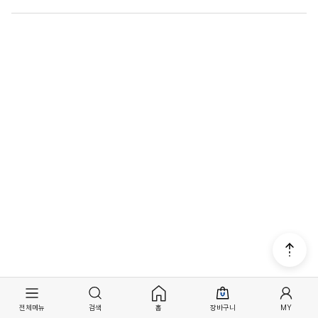
나머지 금액을 추가로 입금하신 후
고객센터(070-5227-
2181)
로 문의주시면 처리 도와드리겠습니다.
A
무통장 입금의 경우 카드 결제와 달리 입금 확인까지 다소 시간
이 소요될 수 있습니다.
결제 금액을 초과하여 입금한 경우,
조금만 기다려주시면 순차적으로 확인 처리됩니다.
추가 금액은 환불됩니다. (결제 방식에 따라 상이)
토요일·공휴일을 제외하고 2일 이상 대기 상태가 지속될 경우,
고객센터(070-5227-2181)
로 문의해주시기 바랍니다.
※ 상품 주문 시 주문자명과 입금자명이 다른 경우,
입금 확인이 어려울 수 있으므로 반드시 고객센터로 문의해주
시기 바랍니다.
전체메뉴
검색
홈
장바구니
MY