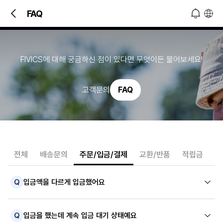
빠른 문의 및 소식 접하기!
FAQ
오늘 하루 열지 않기
닫기
FIVICS에 대해 궁금하신 점이 있다면 무엇이든 물어보세요!
고객문의
FAQ
전체
배송문의
주문/입금/결제
교환/반품
적립금
기
Q
입금액을 다르게 입금했어요
Q
입금을 했는데 계속 입금 대기 상태예요
A
결제 금액보다 적은 금액을 입금한 경우,