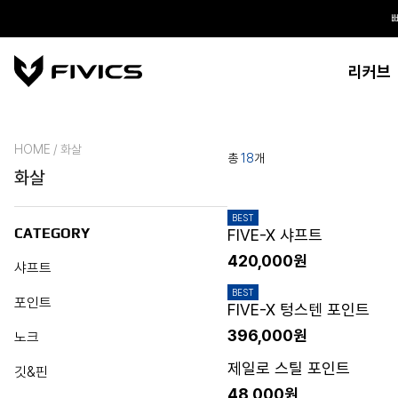
리커브
HOME / 화살
총
18
개
화살
BEST
CATEGORY
FIVE-X 샤프트
420,000원
샤프트
BEST
포인트
FIVE-X 텅스텐 포인트
396,000원
노크
제일로 스틸 포인트
깃&핀
48,000원