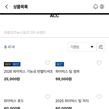
빠른 문의 및 소식 접하기!
상품목록
오늘 하루 열지 않기
닫기
ACC
의류
굿즈
뉴스포츠
기타 브랜드
총
45
개
NEW
BEST
BEST
2026 파이빅스 기능성 반팔티셔츠
파이빅스 팀 점퍼
25,000원
99,000원
파이빅스 후드
2025 파이빅스 팀 저지
60,000원
60,000원