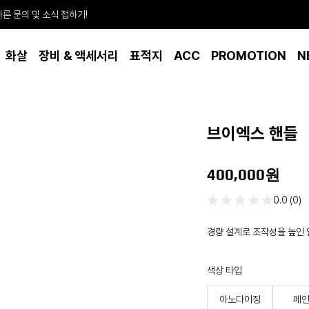
빠른 문의 및 소식 접하기!
화살
장비 & 액세서리
표적지
ACC
PROMOTION
N
브이엑스 핸들
400,000원
0.0 (0)
경량 설계로 조작성을 높인 
색상 타입
아노다이징
페