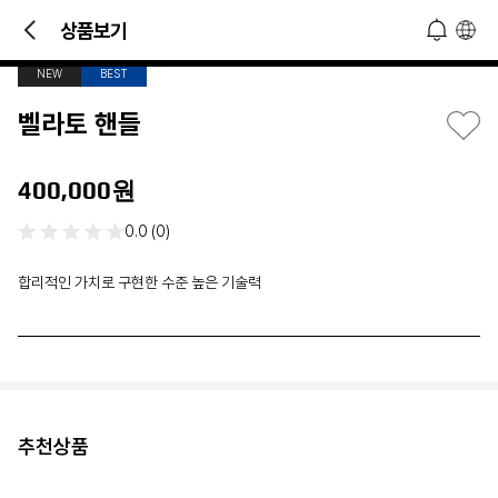
4
/
4
의 및 소식 접하기!
상품보기
오늘 하루 열지 않기
닫기
NEW
BEST
벨라토 핸들
400,000원
0.0 (0)
합리적인 가치로 구현한 수준 높은 기술력
추천상품