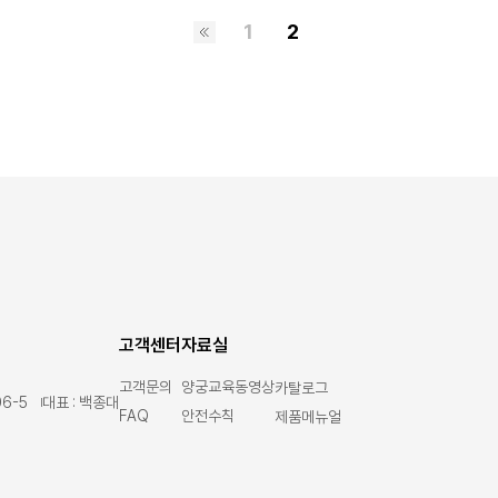
1
2
고객센터
자료실
고객문의
양궁교육동영상
카탈로그
6-5
대표 : 백종대
FAQ
안전수칙
제품메뉴얼