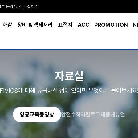
빠른 문의 및 소식 접하기!
화살
장비 & 액세서리
표적지
ACC
PROMOTION
N
자료실
FIVICS에 대해 궁금하신 점이 있다면 무엇이든 물어보세요
양궁교육동영상
안전수칙
카탈로그
제품메뉴얼