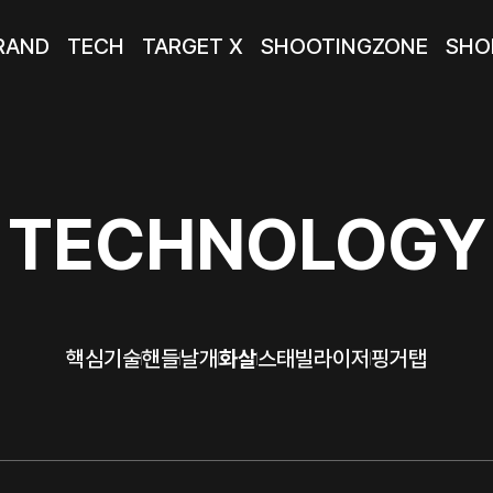
RAND
TECH
TARGET X
SHOOTINGZONE
SHO
TECHNOLOGY
핵심기술
핸들
날개
화살
스태빌라이저
핑거탭