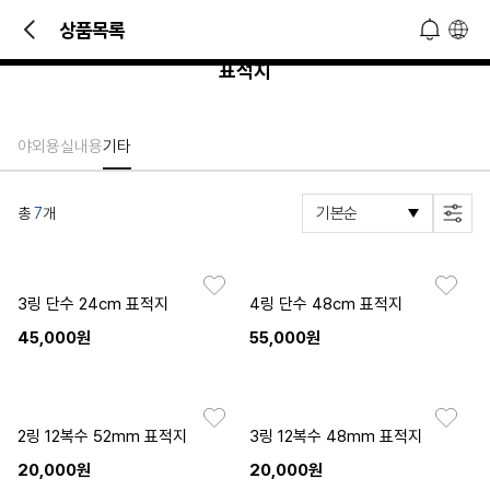
빠른 문의 및 소식 접하기!
상품목록
오늘 하루 열지 않기
닫기
표적지
야외용
실내용
기타
총
7
개
3링 단수 24cm 표적지
4링 단수 48cm 표적지
45,000원
55,000원
2링 12복수 52mm 표적지
3링 12복수 48mm 표적지
20,000원
20,000원