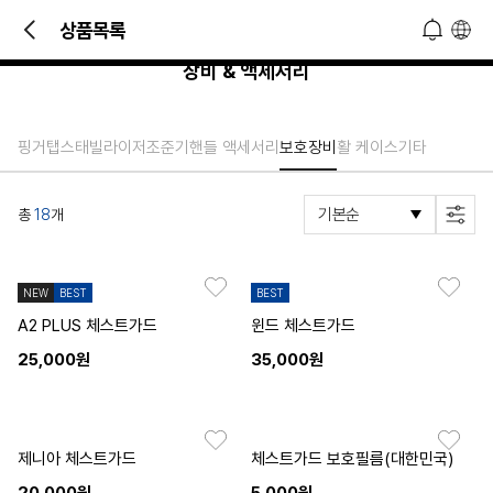
빠른 문의 및 소식 접하기!
상품목록
오늘 하루 열지 않기
닫기
장비 & 액세서리
핑거탭
스태빌라이저
조준기
핸들 액세서리
보호장비
활 케이스
기타
총
18
개
NEW
BEST
BEST
A2 PLUS 체스트가드
윈드 체스트가드
25,000원
35,000원
제니아 체스트가드
체스트가드 보호필름(대한민국)