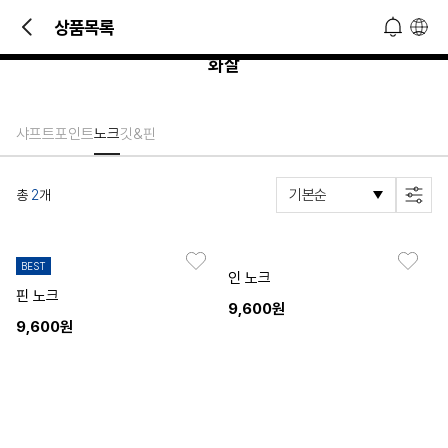
빠른 문의 및 소식 접하기!
상품목록
오늘 하루 열지 않기
닫기
화살
샤프트
포인트
노크
깃&핀
총
2
개
BEST
인 노크
핀 노크
9,600원
9,600원