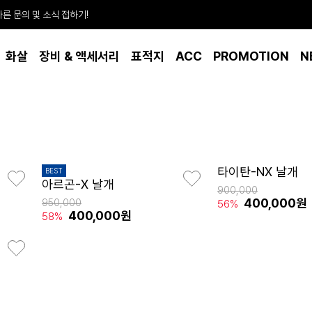
빠른 문의 및 소식 접하기!
화살
장비 & 액세서리
표적지
ACC
PROMOTION
N
타이탄-NX 날개
BEST
아르곤-X 날개
900,000
400,000원
950,000
56%
400,000원
58%