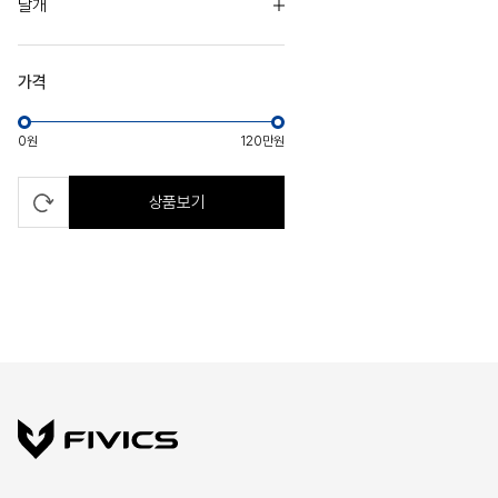
날개
가격
0원
120만원
상품보기